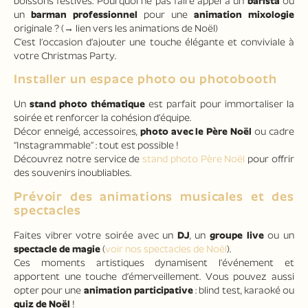
boissons festives. Pourquoi ne pas faire appel à un
barista
ou
un
barman professionnel
pour une
animation mixologie
originale ? (→ lien vers les animations de Noël)
C’est l’occasion d’ajouter une touche élégante et conviviale à
votre Christmas Party.
Installer un espace photo ou photobooth
Un
stand photo thématique
est parfait pour immortaliser la
soirée et renforcer la cohésion d’équipe.
Décor enneigé, accessoires,
photo avec le Père Noël
ou cadre
“Instagrammable” : tout est possible !
Découvrez notre service de
stand photo Père Noël
pour offrir
des souvenirs inoubliables.
Prévoir des animations musicales et des
spectacles
Faites vibrer votre soirée avec un
DJ
, un
groupe live
ou un
spectacle de magie
(
voir nos spectacles de Noël
).
Ces moments artistiques dynamisent l’événement et
apportent une touche d’émerveillement. Vous pouvez aussi
opter pour une
animation participative
: blind test, karaoké ou
quiz de Noël
!