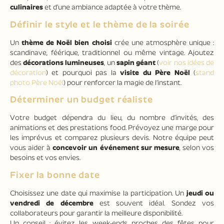
culinaires
et d’une ambiance adaptée à votre thème.
Définir le style et le thème de la soirée
Un
thème de Noël bien choisi
crée une atmosphère unique :
scandinave, féérique, traditionnel ou même vintage. Ajoutez
des
décorations lumineuses
, un
sapin géant
(
voir nos idées de
décoration
) et pourquoi pas la
visite du Père Noël
(
stand
photo Père Noël
) pour renforcer la magie de l’instant.
Déterminer un budget réaliste
Votre budget dépendra du lieu, du nombre d’invités, des
animations et des prestations food. Prévoyez une marge pour
les imprévus et comparez plusieurs devis. Notre équipe peut
vous aider à
concevoir un événement sur mesure
, selon vos
besoins et vos envies.
Fixer la bonne date
Choisissez une date qui maximise la participation. Un
jeudi ou
vendredi de décembre
est souvent idéal. Sondez vos
collaborateurs pour garantir la meilleure disponibilité.
Un conseil : évitez les week-ends proches des fêtes pour