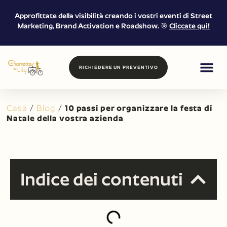
Approfittate della visibilità creando i vostri eventi di Street
Marketing, Brand Activation e Roadshow. 🎯
Cliccate qui!
RICHIEDERE UN PREVENTIVO
CIBO E BE
MARKETING DI
NOLEGGIO E 
Casa
/
Blog
/
10 passi per organizzare la festa di
Natale della vostra azienda
Indice dei contenuti