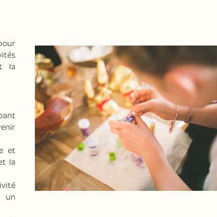
our
ités
t la
pant
enir
e et
et la
ivité
r un