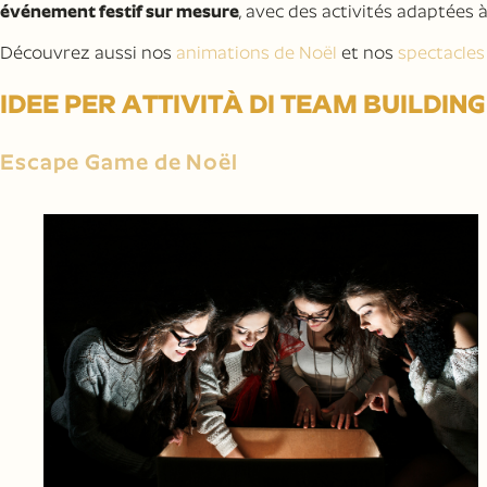
événement festif sur mesure
, avec des activités adaptées à 
Découvrez aussi nos
animations de Noël
et nos
spectacles
IDEE PER ATTIVITÀ DI TEAM BUILDING
Escape Game de Noël