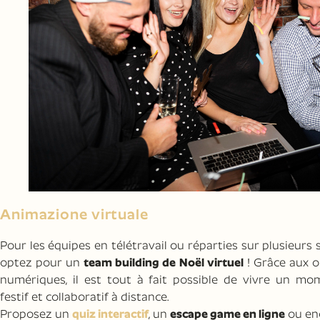
Animazione virtuale
Pour les équipes en télétravail ou réparties sur plusieurs s
optez pour un
team building de Noël virtuel
! Grâce aux o
numériques, il est tout à fait possible de vivre un mo
festif et collaboratif à distance.
Proposez un
quiz interactif
, un
escape game en ligne
ou en