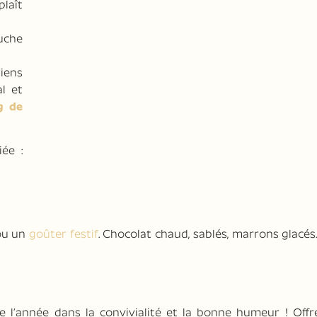
plaît
uche
liens
l et
g de
ée :
ou un
goûter festif
. Chocolat chaud, sablés, marrons glacés…
e l’année dans la convivialité et la bonne humeur ! Offr