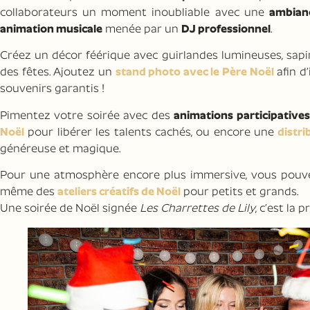
collaborateurs un moment inoubliable avec une
ambianc
animation musicale
menée par un
DJ professionnel
.
Créez un décor féérique avec guirlandes lumineuses, sapin
des fêtes. Ajoutez un
stand photo avec le Père Noël
afin d
souvenirs garantis !
Pimentez votre soirée avec des
animations participatives
Noël
pour libérer les talents cachés, ou encore une
distr
généreuse et magique.
Pour une atmosphère encore plus immersive, vous pouv
même des
ateliers créatifs de Noël
pour petits et grands.
Une soirée de Noël signée
Les Charrettes de Lily
, c’est la