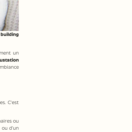
building
ement un
ustation
 ambiance
es. C’est
naires ou
l
ou d’un