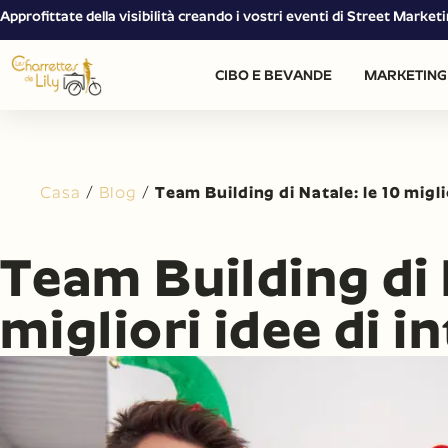
Approfittate della visibilità creando i vostri eventi di Street Mark
CIBO E BEVANDE
MARKETING 
Casa
/
Blog
/
Team Building di Natale: le 10 migl
Team Building di 
migliori idee di 