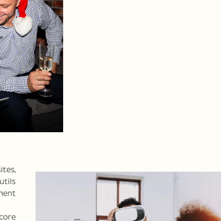
ites,
utils
ment
core