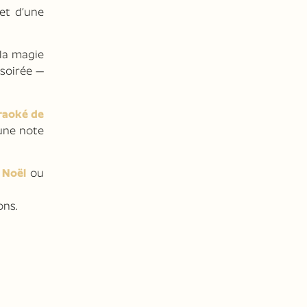
et d’une
 la magie
 soirée —
raoké de
 une note
 Noël
ou
ons.