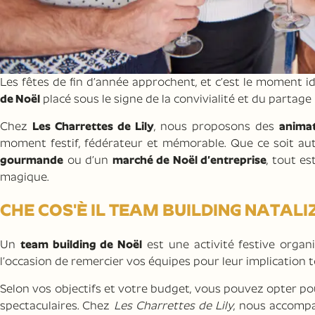
Les fêtes de fin d’année approchent, et c’est le moment 
de Noël
placé sous le signe de la convivialité et du partage 
Chez
Les Charrettes de Lily
, nous proposons des
animat
moment festif, fédérateur et mémorable. Que ce soit au
gourmande
ou d’un
marché de Noël d’entreprise
, tout e
magique.
CHE COS'È IL TEAM BUILDING NATALI
Un
team building de Noël
est une activité festive organi
l’occasion de remercier vos équipes pour leur implication 
Selon vos objectifs et votre budget, vous pouvez opter p
spectaculaires. Chez
Les Charrettes de Lily
, nous accompa