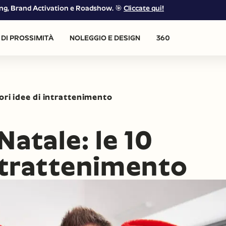
eting, Brand Activation e Roadshow. 🎯
Cliccate qui!
DI PROSSIMITÀ
NOLEGGIO E DESIGN
360
iori idee di intrattenimento
Natale: le 10
intrattenimento