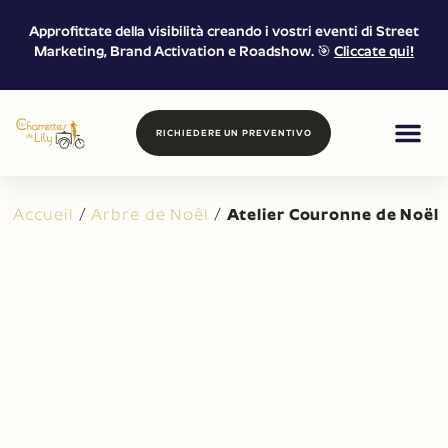
Approfittate della visibilità creando i vostri eventi di Street
Marketing, Brand Activation e Roadshow. 🎯
Cliccate qui!
RICHIEDERE UN PREVENTIVO
CIBO E BE
MARKETING DI
NOLEGGIO E 
Accueil
/
Arbre de Noêl
/
Atelier Couronne de Noël