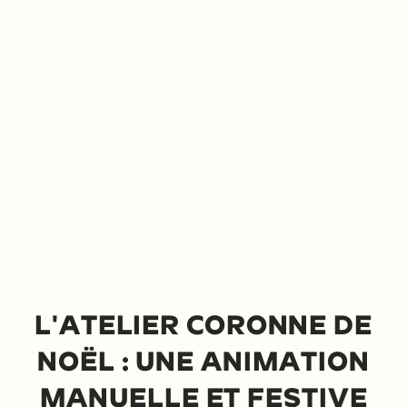
ATELIER COURONNE
DE NOËL
L'ATELIER CORONNE DE
NOËL : UNE ANIMATION
Vous cherchez à animer votre
point de vente ou votre entreprise
MANUELLE ET FESTIVE