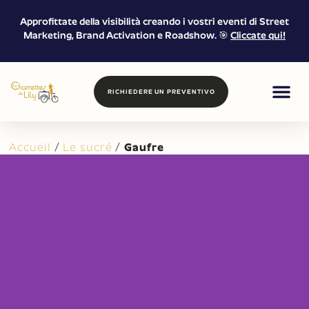
Approfittate della visibilità creando i vostri eventi di Street
Marketing, Brand Activation e Roadshow. 🎯
Cliccate qui!
RICHIEDERE UN PREVENTIVO
CIBO E BE
MARKETING DI
NOLEGGIO E 
Accueil
/
Le sucré
/
Gaufre