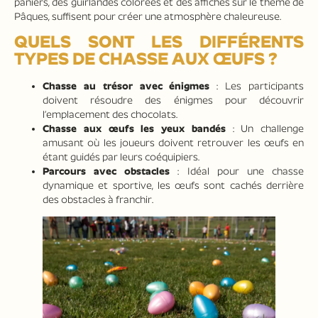
paniers, des guirlandes colorées et des affiches sur le thème de
Pâques, suffisent pour créer une atmosphère chaleureuse.
QUELS SONT LES DIFFÉRENTS
TYPES DE CHASSE AUX ŒUFS ?
Chasse au trésor avec énigmes
: Les participants
doivent résoudre des énigmes pour découvrir
l’emplacement des chocolats.
Chasse aux œufs les yeux bandés
: Un challenge
amusant où les joueurs doivent retrouver les œufs en
étant guidés par leurs coéquipiers.
Parcours avec obstacles
: Idéal pour une chasse
dynamique et sportive, les œufs sont cachés derrière
des obstacles à franchir.