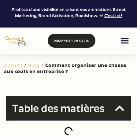
Profitez d’une visibilité en créant vos animations Street
Marketing, Brand Activation, Roadshow. 🎯
C’est ici !
DEMANDER UN DEVIS
FOOD & DRIN
MARKETING DE
LOCATION &
Accueil
/
Blog
/
Comment organiser une chasse
aux œufs en entreprise ?
Table des matières