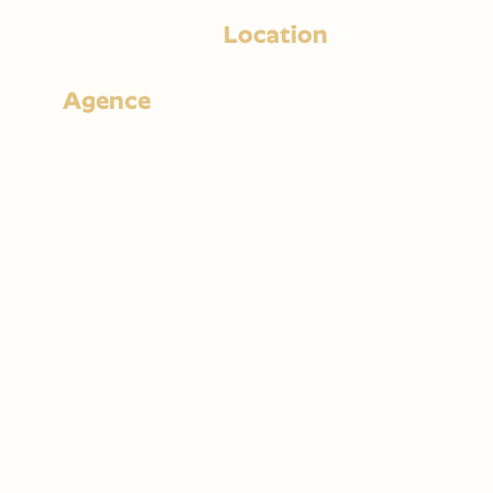
nos charrettes pour toucher tous
types de publics,
Location
et Création
de Charrettes et Kiosques
, et une
Agence
360°
pour organiser vos
événements
sur-mesure
.
Entdecken Sie unsere auf Ihre
Bedürfnisse zugeschnittenen
Dienstleistungen!