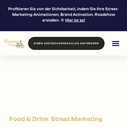
Profitieren Sie von der Sichtbarkeit, indem Sie Ihre Street-
Marketing-Animationen, Brand Activation, Roadshow
erstellen. 🎯
Hier ist es!
EINEN KOSTENVORANSCHLAG ANFORDERN
FOOD / DRIN
PROXIMITY 
VERMIETUNG 
LES CHARRETTES DE
LILY
Nous vous proposons
4 services
:
Food & Drink
,
Street Marketing
avec