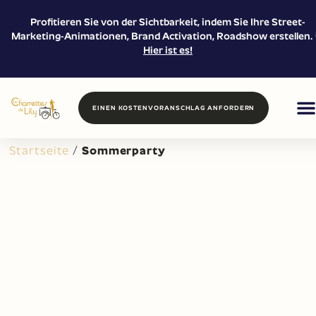
Profitieren Sie von der Sichtbarkeit, indem Sie Ihre Street-
Marketing-Animationen, Brand Activation, Roadshow erstellen. 
Hier ist es!
EINEN KOSTENVORANSCHLAG ANFORDERN
FOOD /
PROXI
VERMIE
Startseite
/
Sommerparty