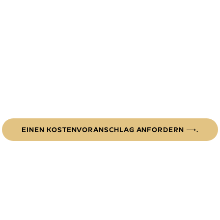
FESTIVAL
Apportez une touche de saveur unique à votre festival
avec notre stand food & drinks – là où goût, fraîcheur et
convivialité se rencontrent pour élever votre expérience
événementielle !
EINEN KOSTENVORANSCHLAG ANFORDERN ⟶.