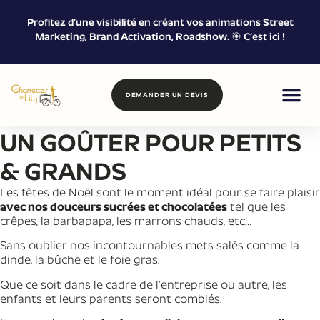
Accueil
/
Arbre de Noêl
/
Goûter de Noël
RÉUNISSEZ VOS
Profitez d’une visibilité en créant vos animations Street
Marketing, Brand Activation, Roadshow. 🎯
C’est ici !
Animation goûter de noel
COLLABORATEURS
AUTOUR D’UN GOÛTER
Il n’y a pas d’âge pour être gourmand : notre structure se
charge de régaler les petits comme les grands. Chacun pourra
DEMANDER UN DEVIS
s’amuser et profiter des animations de Noël comme il se doit.
DE NOËL
FOOD & DRIN
MARKETING DE
LOCATION &
UN GOÛTER POUR PETITS
DEMANDER UN DEVIS ⟶
& GRANDS
Les fêtes de Noël sont le moment idéal pour se faire plaisir
avec nos douceurs sucrées et chocolatées
tel que les
crêpes, la barbapapa, les marrons chauds, etc…
Sans oublier nos incontournables mets salés comme la
dinde, la bûche et le foie gras.
Que ce soit dans le cadre de l’entreprise ou autre, les
enfants et leurs parents seront comblés.