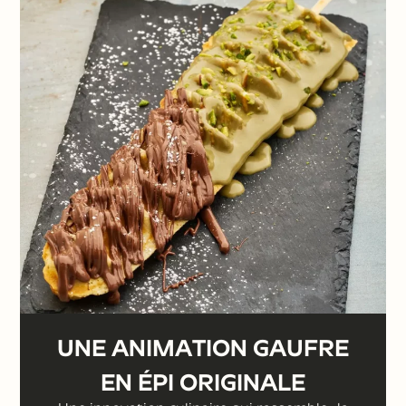
personnalisée qui marquera les
esprits. Optez pour l'animation
gaufres en épi et confiez à Lily le
soin de magnifier votre
événement.
DEMANDER UN DEVIS ⟶
UNE ANIMATION GAUFRE
EN ÉPI ORIGINALE