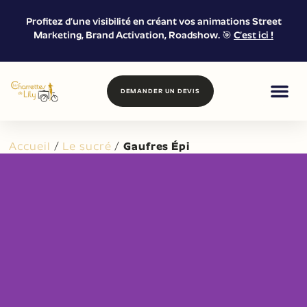
Profitez d’une visibilité en créant vos animations Street
Marketing, Brand Activation, Roadshow. 🎯
C’est ici !
DEMANDER UN DEVIS
FOOD & DRIN
MARKETING DE
LOCATION &
Accueil
/
Le sucré
/
Gaufres Épi