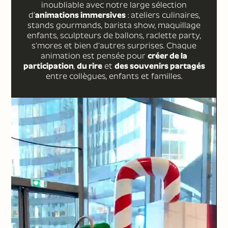
inoubliable avec notre large sélection
d’
animations immersives
: ateliers culinaires,
stands gourmands, barista show, maquillage
enfants, sculpteurs de ballons, raclette party,
s’mores et bien d’autres surprises. Chaque
animation est pensée pour
créer de la
participation
,
du rire
et
des souvenirs partagés
entre collègues, enfants et familles.