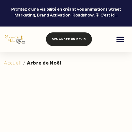
Profitez d’une visibilité en créant vos animations Street
Marketing, Brand Activation, Roadshow. 🎯
C’est ici !
DEMANDER UN DEVIS
FOOD & DRIN
MARKETING DE
LOCATION &
Accueil
/
Arbre de Noêl