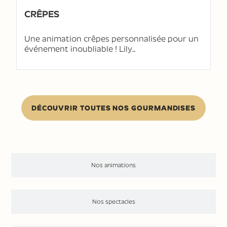
familles, et pensé pour émerveiller
CRÊPES
petits et grands. Demandez votre
devis gratuit et offrez un moment
Une animation crêpes personnalisée pour un
événement inoubliable ! Lily...
inoubliable à votre entreprise.
DEMANDER UN DEVIS ⟶
DÉCOUVRIR TOUTES NOS GOURMANDISES
Nos animations
Nos spectacles