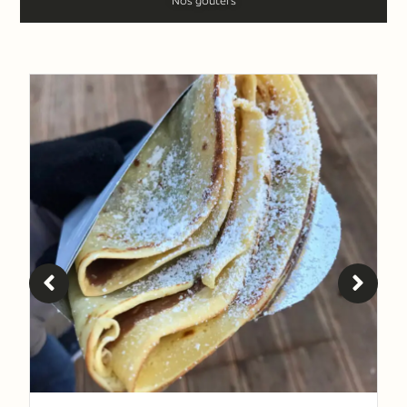
Nos goûters
Que vous soyez un CE, un CSE, une
PME ou une grande organisation,
nous créons pour vous une
expérience chaleureuse, festive et
entièrement personnalisée
:
animations gourmandes,
spectacles, ateliers créatifs,
décoration thématique, studio
photo Père Noël, distribution de
cadeaux et scénographie
complète.
Notre équipe vous
accompagne de
A à Z pour concevoir un arbre de
Noël unique
, adapté à vos
collaborateurs comme à leurs