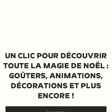
UN CLIC POUR DÉCOUVRIR
ARBRE DE NOËL
TOUTE LA MAGIE DE NOËL :
Pendant la période des fêtes,
nous
GOÛTERS, ANIMATIONS,
transformons votre événement en
DÉCORATIONS ET PLUS
un véritable moment de magie
ENCORE !
grâce à notre service clé en main
d’arbre de Noël en entreprise.