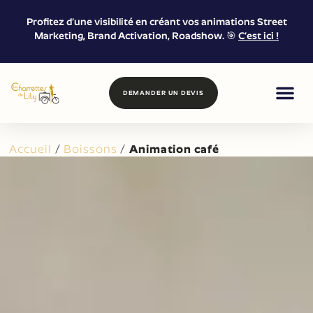
Profitez d’une visibilité en créant vos animations Street
Marketing, Brand Activation, Roadshow. 🎯
C’est ici !
DEMANDER UN DEVIS
FOOD & DRIN
MARKETING DE
LOCATION &
Accueil
/
Boissons
/
Animation café