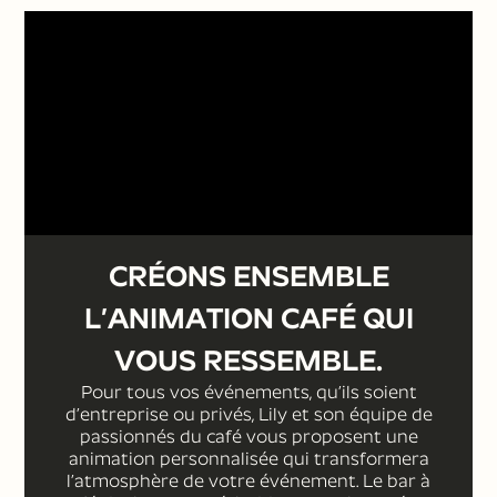
événement, optez pour une
animation café ! Faites voyager les
sens de vos convives avec une
expérience aromatique inoubliable,
grâce à un bar à café qui trouvera
facilement son public.
DEMANDER UN DEVIS ⟶
CRÉONS ENSEMBLE
L’ANIMATION CAFÉ QUI
VOUS RESSEMBLE.
Pour tous vos événements, qu’ils soient
d’entreprise ou privés, Lily et son équipe de
passionnés du café vous proposent une
animation personnalisée qui transformera
l’atmosphère de votre événement. Le bar à