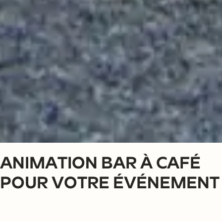
ANIMATION BAR À CAFÉ
BAR À CAFÉ
POUR VOTRE ÉVÉNEMENT
Si vous cherchez une animation
raffinée pour votre prochain