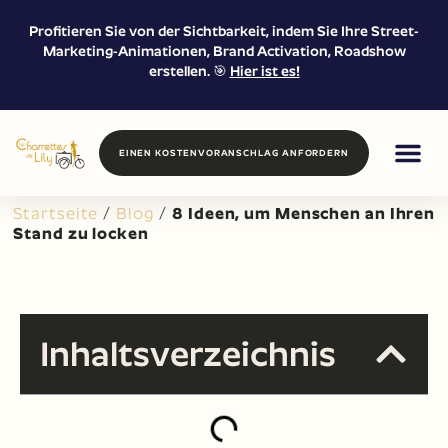
Profitieren Sie von der Sichtbarkeit, indem Sie Ihre Street-
Marketing-Animationen, Brand Activation, Roadshow
erstellen. 🎯
Hier ist es!
EINEN KOSTENVORANSCHLAG ANFORDERN
FOOD / DRIN
PROXIMITY 
VERMIETUNG 
Startseite
/
Blog
/
8 Ideen, um Menschen an Ihren
Stand zu locken
Inhaltsverzeichnis