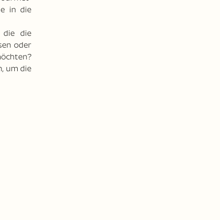
e in die
 die die
sen oder
möchten?
n, um die