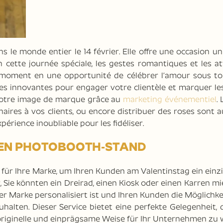
s le monde entier le 14 février. Elle offre une occasion u
En cette journée spéciale, les gestes romantiques et les a
 moment en une opportunité de célébrer l’amour sous to
es innovantes pour engager votre clientèle et marquer les
r votre image de marque grâce au
marketing événementiel
.
naires à vos clients, ou encore distribuer des roses sont 
érience inoubliable pour les fidéliser.
RTEN PHOTOBOOTH-STAND
d
für Ihre Marke, um Ihren Kunden am Valentinstag ein einz
r, Sie könnten ein Dreirad, einen Kiosk oder einen Karren mi
r Marke personalisiert ist und Ihren Kunden die Möglichkei
lten. Dieser Service bietet eine perfekte Gelegenheit, d
 originelle und einprägsame Weise für Ihr Unternehmen zu 