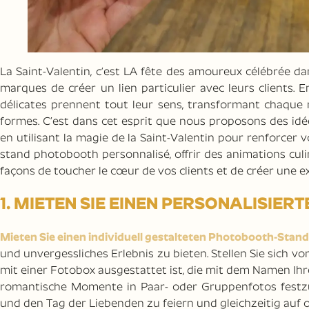
La Saint-Valentin, c’est LA fête des amoureux célébrée dan
marques de créer un lien particulier avec leurs clients. 
délicates prennent tout leur sens, transformant chaque
formes. C’est dans cet esprit que nous proposons des idé
en utilisant la magie de la Saint-Valentin pour renforce
stand photobooth personnalisé, offrir des animations culi
façons de toucher le cœur de vos clients et de créer une exp
1. MIETEN SIE EINEN PERSONALISIE
Mieten Sie einen individuell gestalteten Photobooth-Stan
und unvergessliches Erlebnis zu bieten. Stellen Sie sich vo
mit einer Fotobox ausgestattet ist, die mit dem Namen Ihre
romantische Momente in Paar- oder Gruppenfotos festzuha
und den Tag der Liebenden zu feiern und gleichzeitig auf