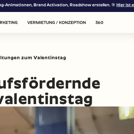
ing-Animationen, Brand Activation, Roadshow erstellen. 🎯
Hier ist e
RKETING
VERMIETUNG / KONZEPTION
360
altungen zum Valentinstag
aufsfördernde
alentinstag