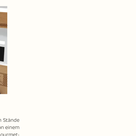
h Stände
von einem
Gourmet-