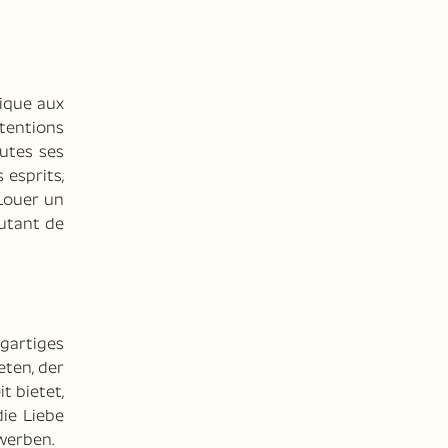
nique aux
ttentions
utes ses
 esprits,
 Louer un
autant de
igartiges
eten, der
t bietet,
ie Liebe
werben.