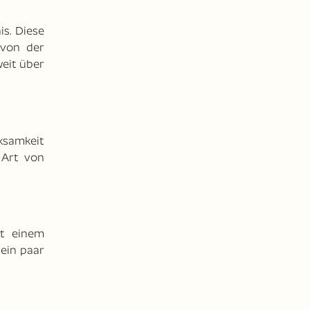
s. Diese
 von der
eit über
ksamkeit
 Art von
it einem
ein paar