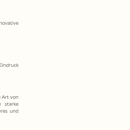
novative
 Eindruck
e Art von
 starke
eres und