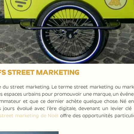
FS STREET MARKETING
 du street marketing. Le terme street marketing ou mark
 les espaces urbains pour promouvoir une marque, un évén
ommateur et que ce dernier achète quelque chose. Né en
jours évolué avec l’ère digitale, devenant un levier clé
street marketing de Noël
offre des opportunités particul