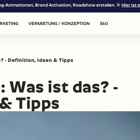
ing-Animationen, Brand Activation, Roadshow erstellen. 🎯
Hier ist e
RKETING
VERMIETUNG / KONZEPTION
360
? - Definition, Ideen & Tipps
 Was ist das? -
 & Tipps