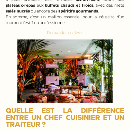
plateaux-repas
aux
buffets chauds et froids
, avec des mets
salés
,
sucrés
ou encore des
apéritifs gourmands
.
En somme, c’est un maillon essentiel pour la réussite d’un
moment festif ou professionnel.
Demander un devis
QUELLE EST LA DIFFÉRENCE
ENTRE UN CHEF CUISINIER ET UN
TRAITEUR ?