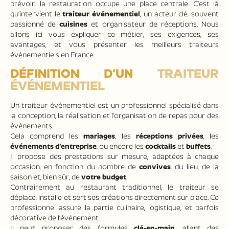
prévoir, la restauration occupe une place centrale. C’est là
qu’intervient le
traiteur événementiel
, un acteur clé, souvent
passionné de
cuisines
et organisateur de réceptions. Nous
allons ici vous expliquer ce métier, ses exigences, ses
avantages, et vous présenter les meilleurs traiteurs
événementiels en France.
DÉFINITION D’UN
TRAITEUR
ÉVÉNEMENTIEL
Un traiteur événementiel est un professionnel spécialisé dans
la conception, la réalisation et l’organisation de repas pour des
événements.
Cela comprend les
mariages
, les
réceptions privées
, les
événements d’entreprise
, ou encore les
cocktails
et
buffets
.
Il propose des prestations sur mesure, adaptées à chaque
occasion, en fonction du nombre de
convives
, du lieu, de la
saison et, bien sûr, de
votre budget
.
Contrairement au restaurant traditionnel, le traiteur se
déplace, installe et sert ses créations directement sur place. Ce
professionnel assure la partie culinaire, logistique, et parfois
décorative de l’événement.
Il peut proposer des formules
clé-en-main
, allant des