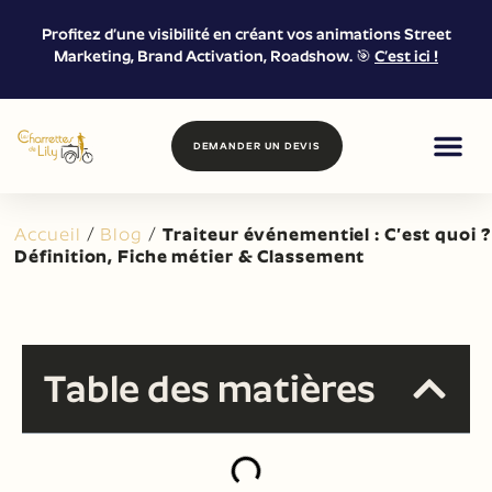
Profitez d’une visibilité en créant vos animations Street
Marketing, Brand Activation, Roadshow. 🎯
C’est ici !
DEMANDER UN DEVIS
FOOD & DRIN
MARKETING DE
LOCATION &
Accueil
/
Blog
/
Traiteur événementiel : C’est quoi ?
Définition, Fiche métier & Classement
Table des matières