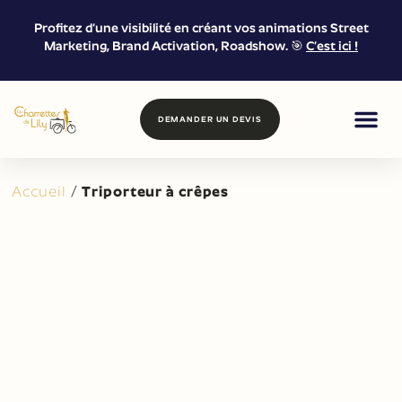
Profitez d’une visibilité en créant vos animations Street
Marketing, Brand Activation, Roadshow. 🎯
C’est ici !
DEMANDER UN DEVIS
FOOD & DRIN
MARKETING DE
LOCATION &
Accueil
/
Triporteur à crêpes