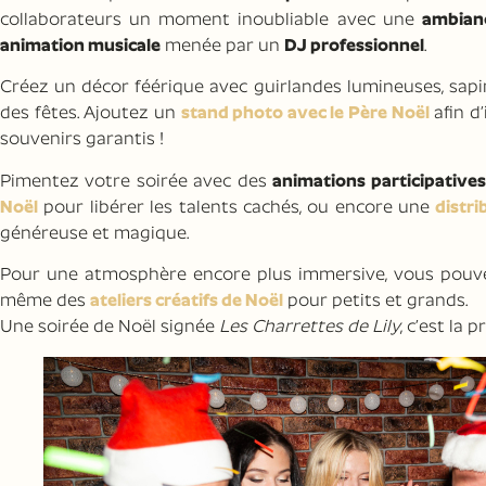
collaborateurs un moment inoubliable avec une
ambianc
animation musicale
menée par un
DJ professionnel
.
Créez un décor féérique avec guirlandes lumineuses, sapin
des fêtes. Ajoutez un
stand photo avec le Père Noël
afin d
souvenirs garantis !
Pimentez votre soirée avec des
animations participatives
Noël
pour libérer les talents cachés, ou encore une
distr
généreuse et magique.
Pour une atmosphère encore plus immersive, vous pouv
même des
ateliers créatifs de Noël
pour petits et grands.
Une soirée de Noël signée
Les Charrettes de Lily
, c’est la