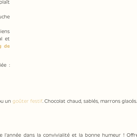
plaît
uche
liens
l et
g de
ée :
ou un
goûter festif
. Chocolat chaud, sablés, marrons glacés…
e l’année dans la convivialité et la bonne humeur ! Offr