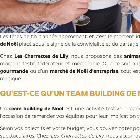
Les fêtes de fin d’année approchent, et c’est le moment 
de Noël
placé sous le signe de la convivialité et du partage 
Chez
Les Charrettes de Lily
, nous proposons des
animat
moment festif, fédérateur et mémorable. Que ce soit au
gourmande
ou d’un
marché de Noël d’entreprise
, tout e
magique.
QU’EST-CE QU’UN TEAM BUILDING DE 
Un
team building de Noël
est une activité festive organi
l’occasion de remercier vos équipes pour leur implication 
Selon vos objectifs et votre budget, vous pouvez opter p
spectaculaires. Chez
Les Charrettes de Lily
, nous accompa