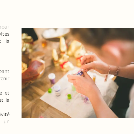
our
ités
t la
pant
enir
e et
et la
ivité
r un