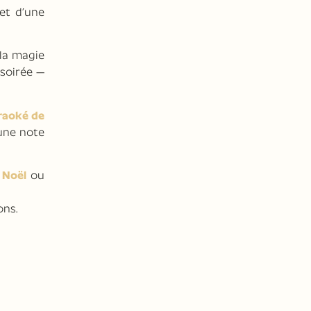
et d’une
 la magie
 soirée —
raoké de
 une note
 Noël
ou
ons.