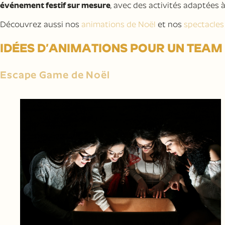
événement festif sur mesure
, avec des activités adaptées à 
Découvrez aussi nos
animations de Noël
et nos
spectacles
IDÉES D’ANIMATIONS POUR UN TEAM 
Escape Game de Noël