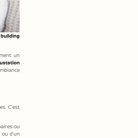
building
ement un
ustation
 ambiance
es. C’est
naires ou
l
ou d’un