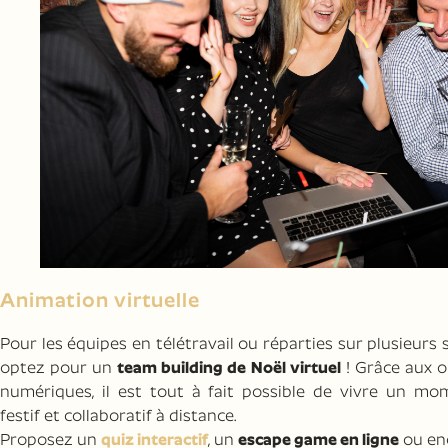
Animation virtuelle
Pour les équipes en télétravail ou réparties sur plusieurs s
optez pour un
team building de Noël virtuel
! Grâce aux o
numériques, il est tout à fait possible de vivre un mo
festif et collaboratif à distance.
Proposez un
quiz interactif
, un
escape game en ligne
ou en