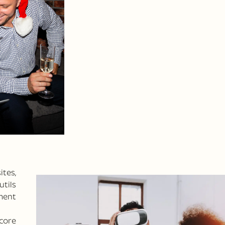
ites,
utils
ment
core