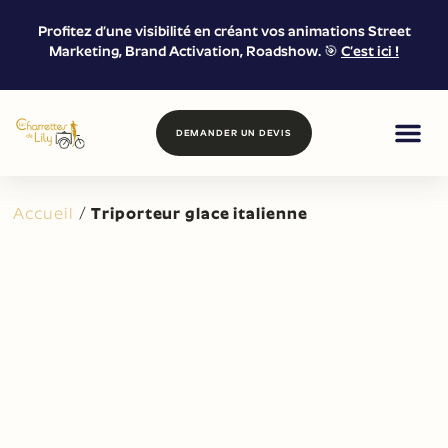
Profitez d’une visibilité en créant vos animations Street
Marketing, Brand Activation, Roadshow. 🎯
C’est ici !
DEMANDER UN DEVIS
FOOD & DRIN
MARKETING DE
LOCATION &
Accueil
/
Triporteur glace italienne