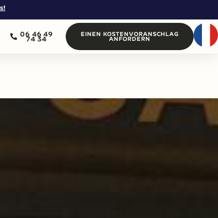
s!
06 46 49
EINEN KOSTENVORANSCHLAG
74 34
ANFORDERN