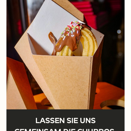
Churros-Stand! Ihre Churros-
Animation wird Ihre Gäste auf eine
Reise durch ein schmackhaftes
kulinarisches Erlebnis mitnehmen.
Sie kann für alle Arten von
geschäftlichen oder privaten
Veranstaltungen angepasst
werden und ist die ideale
Gelegenheit, dieses köstliche
spanische Gebäck zu genießen.
EINEN KOSTENVORANSCHLAG
ANFORDERN ⟶.
LASSEN SIE UNS