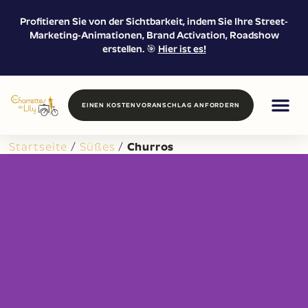
Profitieren Sie von der Sichtbarkeit, indem Sie Ihre Street-
Marketing-Animationen, Brand Activation, Roadshow
erstellen. 🎯
Hier ist es!
EINEN KOSTENVORANSCHLAG ANFORDERN
FOOD / DRIN
PROXIMITY 
VERMIETUNG 
Startseite
/
Süßes
/
Churros