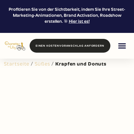
Profitieren Sie von der Sichtbarkeit, indem Sie Ihre Street-
Marketing-Animationen, Brand Activation, Roadshow
erstellen. 🎯
Hier ist es!
EINEN KOSTENVORANSCHLAG ANFORDERN
FOOD / DRIN
PROXIMITY 
VERMIETUNG 
Startseite
/
Süßes
/
Krapfen und Donuts