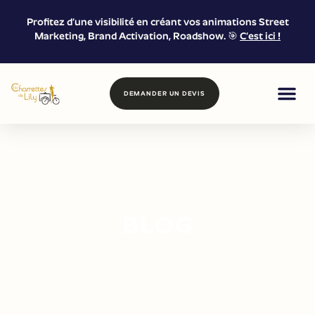
Profitez d’une visibilité en créant vos animations Street
Marketing, Brand Activation, Roadshow. 🎯
C’est ici !
DEMANDER UN DEVIS
FOOD & DRIN
MARKETING DE
LOCATION &
BLOG
Retrouvez ci-dessous tous nos
articles de blog
concernant la
food
& drinks
, le
marketing de proximité
,