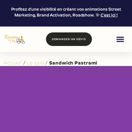
Profitez d’une visibilité en créant vos animations Street
Marketing, Brand Activation, Roadshow. 🎯
C’est ici !
DEMANDER UN DEVIS
FOOD & DRIN
MARKETING DE
LOCATION &
Accueil
/
Le salé
/
Sandwich Pastrami