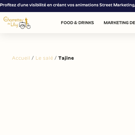
Profitez d’une visibilité en créant vos animations Street Marketin
FOOD & DRINKS
MARKETING DE
Accueil
/
Le salé
/
Tajine